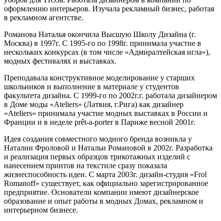
оформлению интерьеров. Изучала рекламный бизнес, работая
в рекламном агентстве.
Романова Наталья окончила Высшую Школу Дизайна (г.
Москва) в 1997г. С 1995-го по 1998г. принимала участие в
нескольких конкурсах (в том числе «Адмиралтейская игла»),
модных фестивалях и выставках.
Преподавала конструктивное моделирование у старших
школьников и выполнение в материале у студентов
факультета дизайна. С 1999-го по 2002г.г. работала дизайнером
в Доме моды «Ateliers» (Латвия, г.Рига) как дизайнер
«Ateliers» принимала участие модных выставках в России и
Франции и в неделе prêt-a-porter в Париже весной 2001г.
Идея создания совместного модного бренда возникла у
Наталии Фроловой и Натальи Романовой в 2002г. Разработка
и реализация первых образцов трикотажных изделий с
нанесением принтов на текстиле сразу показала
жизнеспособность идеи. С марта 2003г. дизайн-студия «Frol
Romanoff» существует, как официально зарегистрированное
предприятие. Основатели компании имеют дизайнерское
образование и опыт работы в модных Домах, рекламном и
интерьерном бизнесе.