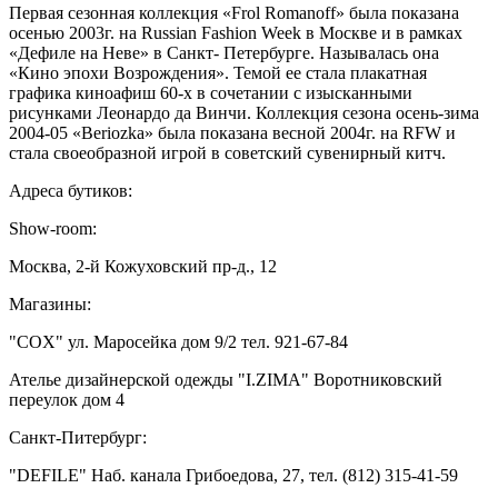
Первая сезонная коллекция «Frol Romanoff» была показана
осенью 2003г. на Russian Fashion Week в Москве и в рамках
«Дефиле на Неве» в Санкт- Петербурге. Называлась она
«Кино эпохи Возрождения». Темой ее стала плакатная
графика киноафиш 60-х в сочетании с изысканными
рисунками Леонардо да Винчи. Коллекция сезона осень-зима
2004-05 «Beriozka» была показана весной 2004г. на RFW и
стала своеобразной игрой в советский сувенирный китч.
Адреса бутиков:
Show-room:
Москва, 2-й Кожуховский пр-д., 12
Магазины:
"COX" ул. Маросейка дом 9/2 тел. 921-67-84
Ателье дизайнерской одежды "I.ZIMA" Воротниковский
переулок дом 4
Санкт-Питербург:
"DEFILE" Наб. канала Грибоедова, 27, тел. (812) 315-41-59