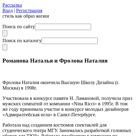
Рассылка
Вход
|
Регистрация
стиль как образ жизни
Поиск по сайту
Поиск по каталогу
Романова Наталья и Фролова Наталия
Фролова Наталия окончила Высшую Школу Дизайна (г.
Москва) в 1998г.
Участвовала в конкурсе памяти Н. Ламановой, получила приз
мужских симпатий от компании «Nina Ricci» в 1995г. В том
же году принимала участие в конкурсе молодых дизайнеров
«Адмиралтейская игла» в Санкт-Петербурге.
Работала над созданием костюмов спектаклей для
студенческого театра МГУ. Занималась разработкой головных
уборов для ТЮЗа. Работала дизайнером в компании по