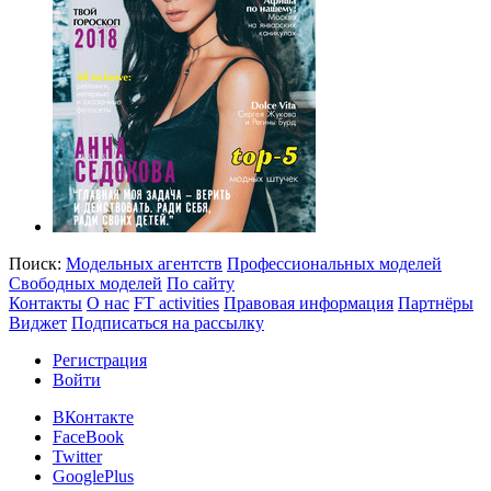
Поиск:
Модельных агентств
Профессиональных моделей
Свободных моделей
По сайту
Контакты
О нас
FT activities
Правовая информация
Партнёры
Виджет
Подписаться на рассылку
Регистрация
Войти
ВКонтакте
FaceBook
Twitter
GooglePlus