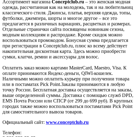
Ассортимент магазина
Conceptclub.ru
– это женская модная
одежда, рассчитанная как на молодежь, так и на любительниц
классического стиля. Джинсы, платья, верхняя одежда, топы,
футболки, джемпера, шорты и многое другое – все это
предлагается в различных вариациях, расцветках и размерах.
Отдельные странички сайта посвящены новинкам сезона,
модным коллекциям и распродаже. Кроме скидок можно
воспользоваться промокодом. Бонусная сумма предлагается
при регистрации в Conceptclub.ru, плюс ко всему действует
накопительная дисконтная карта. Здесь можно приобрести
сумки, клатчи, ремни и аксессуары для волос.
Оплатить заказ можно картами MasterCard, Maestro, Visa. К
оплате принимаются Яндекс-деньги, QIWI-кошелек.
Наличными можно оплатить курьеру при получении товара
или в постаматах Pick Point.Заказы принимаются в любую
точку России. Бесплатная доставка осуществляется на заказы,
выше определенной суммы. Доставка с помощью служб DPD,
EMS Почта России или СПСР (от 299 до 699 руб). В крупных
городах также можно воспользоваться постаматами Pick Point
для самостоятельного вывоза товаров.
Официальный сайт:
www.conceptclub.ru
Телефон: