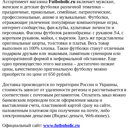
Ассортимент магазина
Futboholic.ru
включает мужские,
женские и детские футболки различной тематики –
праздничные, прикольные, семейные, патриотические,
профессиональные, аниме и музыкальные. Футболки,
отражающие увлечения: популярные компьютерные игры,
интернет-сообщества, фан-клубы, культовые личности и
персонажи. Фасоны футболок разнообразны: с рукавом 3\4, с
коротким рукавом, майки, с вырезом. Здесь же представлены
оригинальные шорты, толстовки и платья. Весь товар
выполнен из 100% хлопка. Такие футболки станут отличным
подарком друзьям или знакомым, памятным сувениром или
корпоративной формой в неформальной обстановке. Еще
одно преимущество этого магазина – достаточно низкие
цены, качественную оригинальную футболку можно
приобрести по цене от 650 рублей.
Доставка производится по территории России и Украины,
стоимость зависит от удаленности региона и рассчитывается в
соответствии с почтовым регламентом. Оплатить заказ можно
банковским переводом после оформления заказа и
выставления счета, пластиковой картой сразу на сайте,
наложенным платежом при получении на почте, либо
электронными деньгами (Яндекс-деньги, Web-money).
Официальный сайт:
www.futboholic.ru