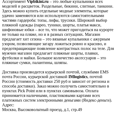
Ассортимент
Vipbikini.ru
– это любые купальники всех
моделей и расцветок. Раздельные, бикини, слитные, танкини.
Здесь можно купить отдельные модные элементы, которые
удачно заменяются или используются самостоятельными
частями гардероба: топы, лифы, трусики. Широкий выбор
пляжной одежды (парео, туники, шорты, платья макси,
шифоновые юбки – все то, что может пригодиться на курорте
не только на пляже, но и в разных ситуациях. Магазин
предлагает хит сезона – это вязаные купальники с ажурным
узором, позволяющие загару ложиться ровно и красиво, и
предотвращающие появление контрастных полос на теле. Для
мужчин магазин предлагает пляжные шорты, плавки,
футболки и майки. Большое количество аксессуаров – это
пляжные сумки, палантины, шляпы.
Доставка производится курьерской почтой, службами EMS
почта России, курьерской доставкой
IMlogistics
, почтой
России (стоимость доставки 250 руб и зависит от региона и
способа доставки). Заказ можно получить самостоятельно в
пунктах Pick Point или в пунктах самовывоза. Оплата
принимается наличными, пластиковыми картами всех
платежных систем электронными деньгами (Яндекс-деньги).
Адрес:
Москва, Высоковольтный проезд, д.1, стр.49