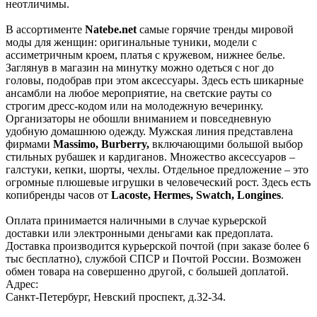
неотличимы.
В ассортименте
Natebe.net
самые горячие тренды мировой
моды для женщин: оригинальные туники, модели с
ассиметричным кроем, платья с кружевом, нижнее белье.
Заглянув в магазин на минутку можно одеться с ног до
головы, подобрав при этом аксессуары. Здесь есть шикарные
ансамбли на любое мероприятие, на светские рауты со
строгим дресс-кодом или на молодежную вечеринку.
Организаторы не обошли вниманием и повседневную
удобную домашнюю одежду. Мужская линия представлена
фирмами
Massimo, Burberry,
включающими большой выбор
стильных рубашек и кардиганов. Множество аксессуаров –
галстуки, кепки, шорты, чехлы. Отдельное предложение – это
огромные плюшевые игрушки в человеческий рост. Здесь есть
копибренды часов от
Lacoste, Hermes, Swatch, Longines
.
Оплата принимается наличными в случае курьерской
доставки или электронными деньгами как предоплата.
Доставка производится курьерской почтой (при заказе более 6
тыс бесплатно), службой СПСР и Почтой России. Возможен
обмен товара на совершенно другой, с большей доплатой.
Адрес:
Санкт-Петербург, Невский проспект, д.32-34.