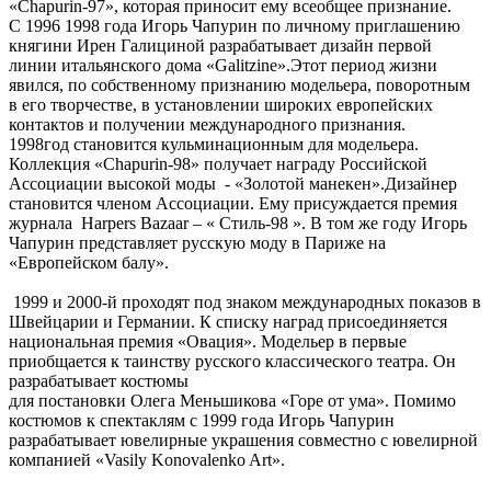
«Chapurin-97», которая приносит ему всеобщее признание.
С 1996 1998 года Игорь Чапурин по личному приглашению
княгини Ирен Галициной разрабатывает дизайн первой
линии итальянского дома «Galitzine».Этот период жизни
явился, по собственному признанию модельера, поворотным
в его творчестве, в установлении широких европейских
контактов и получении международного признания.
1998год становится кульминационным для модельера.
Коллекция «Сhapurin-98» получает награду Российской
Ассоциации высокой моды - «Золотой манекен».Дизайнер
становится членом Ассоциации. Ему присуждается премия
журнала Harpers Bazaar – « Стиль-98 ». В том же году Игорь
Чапурин представляет русскую моду в Париже на
«Европейском балу».
1999 и 2000-й проходят под знаком международных показов в
Швейцарии и Германии. К списку наград присоединяется
национальная премия «Овация». Модельер в первые
приобщается к таинству русского классического театра. Он
разрабатывает костюмы
для постановки Олега Меньшикова «Горе от ума». Помимо
костюмов к спектаклям с 1999 года Игорь Чапурин
разрабатывает ювелирные украшения совместно с ювелирной
компанией «Vasily Konovalenko Art».