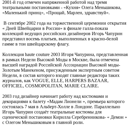
2001-й год отмечен напряженной работой над тремя
театральными постановками - «Кухня» Олега Меньшикова,
«Маленький принц», «Прощай, Марлен, здравствуй».
В сентябре 2002 года на торжественной церемонии открытия
« Дней Швейцарии в России» в финале галла-показа
коллекций ведущих российских дизайнеров Игорь Чапурин
представил восемь платьев, выполненных в красно-белой
гамме в тон швейцарскому флагу.
Коллекция haute couture 2003 Игоря Чапурина, представленная
в рамках Недели Высокой Моды в Москве, была отмечена
высшей наградой Российской Ассоциации Высокой моды-
Золотым Манекеном, присужденным экспертным советом
Недели, в состав которого входят главные редактора таких
журналов, как VOGUE, ELLE, HARPERS BAZAAR,
OFFICIEL, COSMOPOLITAN, MARIE CLAIRE.
2003 год дизайнер начинает работу над костюмами и
декорациями к балету «Мадам Лионели », премьера которого
состоялась 7 мая в Альберт-Холле в Лондоне. Параллельно
Игорь Чапурин создаёт театральные костюмы для
сценической постановки Кирилла Серебренникова- « Демон »
с Олегом Меньшиковым в главной роли.