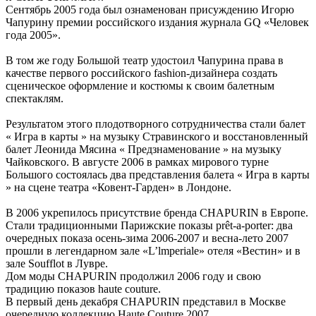
Сентябрь 2005 года был ознаменован присуждению Игорю
Чапурину премии российского издания журнала GQ «Человек
года 2005».
В том же году Большой театр удостоил Чапурина права в
качестве первого российского fashion-дизайнера создать
сценическое оформление и костюмы к своим балетным
спектаклям.
Результатом этого плодотворного сотрудничества стали балет
« Игра в карты » на музыку Стравинского и восстановленный
балет Леонида Мясина « Предзнаменование » на музыку
Чайковского. В августе 2006 в рамках мирового турне
Большого состоялась два представления балета « Игра в карты
» на сцене театра «Ковент-Гарден» в Лондоне.
В 2006 укрепилось присутствие бренда CHAPURIN в Европе.
Стали традиционными Парижские показы prêt-a-porter: два
очередных показа осень-зима 2006-2007 и весна-лето 2007
прошли в легендарном зале «L’lmperiale» отеля «Вестин» и в
зале Soufflot в Лувре.
Дом моды CHAPURIN продолжил 2006 году и свою
традицию показов haute couture.
В первый день декабря CHAPURIN представил в Москве
очередную коллекцию Haute Couture 2007.