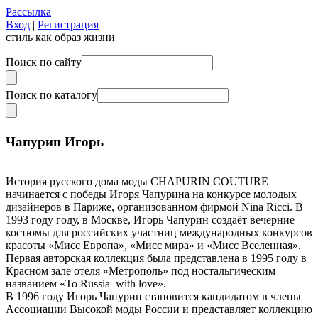
Рассылка
Вход
|
Регистрация
стиль как образ жизни
Поиск по сайту
Поиск по каталогу
Чапурин Игорь
История русского дома моды CHAPURIN COUTURE
начинается с победы Игоря Чапурина на конкурсе молодых
дизайнеров в Париже, организованном фирмой Nina Ricci. В
1993 году году, в Москве, Игорь Чапурин создаёт вечерние
костюмы для российских участниц международных конкурсов
красоты «Мисс Европа», «Мисс мира» и «Мисс Вселенная».
Первая авторская коллекция была представлена в 1995 году в
Красном зале отеля «Метрополь» под ностальгическим
названием «To Russia with love».
В 1996 году Игорь Чапурин становится кандидатом в члены
Ассоциации Высокой моды России и представляет коллекцию