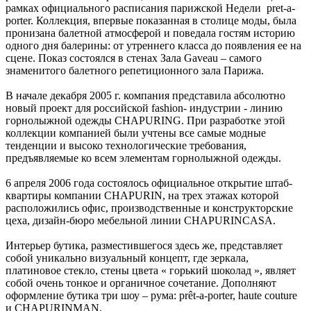
рамках официального расписания парижской Недели pret-a-
porter. Коллекция, впервые показанная в столице моды, была
пронизана балетной атмосферой и поведала гостям историю
одного дня балерины: от утреннего класса до появления ее на
сцене. Показ состоялся в стенах Зала Gaveau – самого
знаменитого балетного репетиционного зала Парижа.
В начале декабря 2005 г. компания представила абсолютно
новый проект для российской fashion- индустрии - линию
горнолыжной одежды CHAPURING. При разработке этой
коллекции компанией были учтены все самые модные
тенденции и высоко технологические требования,
предъявляемые ко всем элементам горнолыжной одежды.
6 апреля 2006 года состоялось официальное открытие штаб-
квартиры компании CHAPURIN, на трех этажах которой
расположились офис, производственные и конструкторские
цеха, дизайн-бюро мебельной линии CHAPURINCASA.
Интерьер бутика, разместившегося здесь же, представляет
собой уникально визуальный концепт, где зеркала,
платиновое стекло, стены цвета « горький шоколад », являет
собой очень тонкое и органичное сочетание. Дополняют
оформление бутика три шоу – рума: prêt-a-porter, haute couture
и CHAPURINMAN.