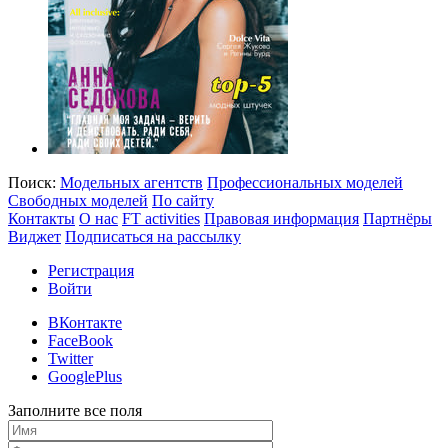
Поиск:
Модельных агентств
Профессиональных моделей
Свободных моделей
По сайту
Контакты
О нас
FT activities
Правовая информация
Партнёры
Виджет
Подписаться на рассылку
Регистрация
Войти
ВКонтакте
FaceBook
Twitter
GooglePlus
Заполните все поля