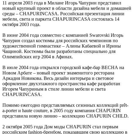
11 апреля 2003 года в Милане Игорь Чапурин представил
новый крупный проект в области дизайна мебели и домашней
среды – CHAPURINCASA. Российская презентация линии
мебели, света и паркета CHAPURINCASA состоялась 14
октября 2003 года.
В июне 2004 года совместно с компанией Swarovski Игорь
Чапурин cоздал костюмы для российских чемпионов по
художественной гимнастике – Алины Кабаевой и Ирины
Чащиной. Костюмы были разработаны специально для
Олимпийских игр 2004 в Афинах.
В июле 2004 года открылся городской кафе-бар ВЕСНА на
Новом Арбате – новый проект знаменитого ресторана
Аркадия Новикова. Весь дизайн интерьера и световое
оформление двухэтажного пространства кафе разработан
Игорем Чапуриным в стиле линии мебели и света
CHAPURINCASA.
Помимо ежегодно представляемых сезонных коллекций prêt-
a-porter и haute couture, в 2005 году компания CHAPURIN
представила новую линию – коллекцию CHAPURIN CHILD.
2 октября 2005 года Дом моды CHAPURIN стал первым
российским fashion-бренбом, показавшим свою коллекцию в