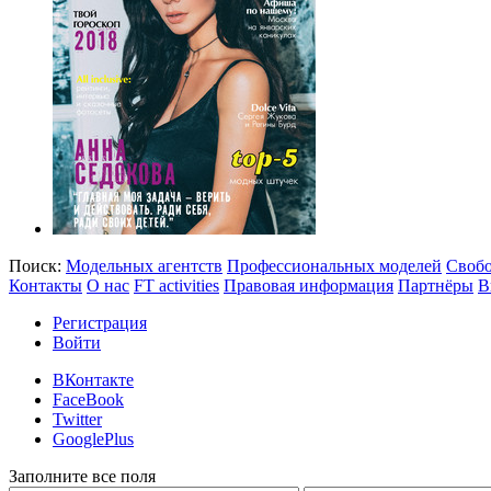
Поиск:
Модельных агентств
Профессиональных моделей
Своб
Контакты
О нас
FT activities
Правовая информация
Партнёры
В
Регистрация
Войти
ВКонтакте
FaceBook
Twitter
GooglePlus
Заполните все поля