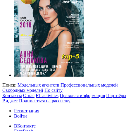
Поиск:
Модельных агентств
Профессиональных моделей
Свободных моделей
По сайту
Контакты
О нас
FT activities
Правовая информация
Партнёры
Виджет
Подписаться на рассылку
Регистрация
Войти
ВКонтакте