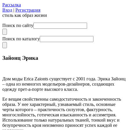
Рассылка
Вход
|
Регистрация
стиль как образ жизни
Поиск по сайту
Поиск по каталогу
Зайонц Эрика
Дом моды Erica Zaionts существует с 2001 года. Эрика Зайонц
– одна из немногих модельеров-дизайнеров, создающих
одежду прет-а-порте высокого класса.
Ее вещам свойственны самодостаточность и законченность
образа. У нее характерный, узнаваемый стиль, основные
черты которого – практичность силуэтов, фактурность,
многослойность, готическая изысканность и ассиметрия.
Использование только натуральных тканей, тонкий вкус и
безупречность кроя неизменно приносят успех каждой ее