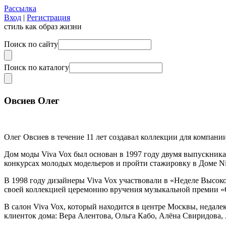
Рассылка
Вход
|
Регистрация
стиль как образ жизни
Поиск по сайту
Поиск по каталогу
Овсиев Олег
Олег Овсиев в течение 11 лет создавал коллекции для компани
Дом моды Viva Vox был основан в 1997 году двумя выпускника
конкурсах молодых модельеров и пройти стажировку в Доме Nin
В 1998 году дизайнеры Viva Vox участвовали в «Неделе Высок
своей коллекцией церемонию вручения музыкальной премии «О
В салон Viva Vox, который находится в центре Москвы, недале
клиенток дома: Вера Алентова, Ольга Кабо, Алёна Свиридова,