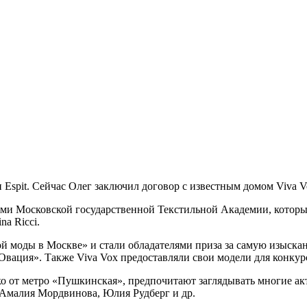
и Espit. Сейчас Олег заключил договор с известным домом Viva 
ми Московской государственной Текстильной Академии, которые
a Ricci.
ой моды в Москве» и стали обладателями приза за самую изыска
вация». Также Viva Vox предоставляли свои модели для конкур
ко от метро «Пушкинская», предпочитают заглядывать многие акт
 Амалия Мордвинова, Юлия Рудберг и др.