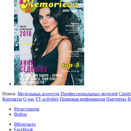
Поиск:
Модельных агентств
Профессиональных моделей
Своб
Контакты
О нас
FT activities
Правовая информация
Партнёры
В
Регистрация
Войти
ВКонтакте
FaceBook