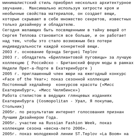
минималистский стиль приобрел несколько архитектурное
звучание. Максимально используя хитрости кроя и
необычные свойства материалов, он создает вещи,
которые скрывают в себе множество секретов, известных
только дизайнеру и обладателю.
Сегодня желающих быть посвященными в тайну вещей от
Сергея Теплова становится все больше, и он работает
над тем, чтобы это стало возможным без потери
индивидуальности каждой конкретной вещи.
2003 г. основание брэнда Serguei Teplov
2003 г. обладатель «Бриллиантовой пуговицы» за лучшую
коллекцию ( Российско - Британский форум моды в рамках
Недели Прет-а-Порте в Екатеринбурге )
2005 г. приглашенный член жюри на ежегодный конкурс
«Face of the Year»; показ сезонной коллекции
Постоянный хедлайнер конкурсов красоты («Мисс
Екатеринбург», «Мисс Челябинск»)
Работа стилистом в ведущих глянцевых изданиях
Екатеринбурга (Cosmopolitan - Урал, Я покупаю,
Стольник)
2005г. по результатам интернет голосования признан
Лучшим Дизайнером Года.
2005г. участие на Russian Fashion Week, показ
коллекции сезона «весна-лето 2006».
2005г. показ молодежной линии ST.Teplov «La Boom» на