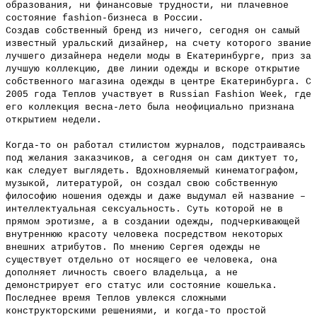
образования, ни финансовые трудности, ни плачевное
состояние fashion-бизнеса в России.
Создав собственный бренд из ничего, сегодня он самый
известный уральский дизайнер, на счету которого звание
лучшего дизайнера недели моды в Екатеринбурге, приз за
лучшую коллекцию, две линии одежды и вскоре открытие
собственного магазина одежды в центре Екатеринбурга. С
2005 года Теплов участвует в Russian Fashion Week, где
его коллекция весна-лето была неофициально признана
открытием недели.
Когда-то он работал стилистом журналов, подстраиваясь
под желания заказчиков, а сегодня он сам диктует то,
как следует выглядеть. Вдохновляемый кинематографом,
музыкой, литературой, он создал свою собственную
философию ношения одежды и даже выдумал ей название –
интеллектуальная сексуальность. Суть которой не в
прямом эротизме, а в создании одежды, подчеркивающей
внутреннюю красоту человека посредством некоторых
внешних атрибутов. По мнению Сергея одежды не
существует отдельно от носящего ее человека, она
дополняет личность своего владельца, а не
демонстрирует его статус или состояние кошелька.
Последнее время Теплов увлекся сложными
конструкторскими решениями, и когда-то простой