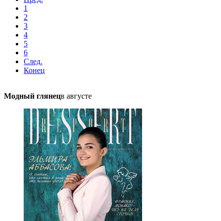
1
2
3
4
5
6
След.
Конец
Модный глянец
в августе