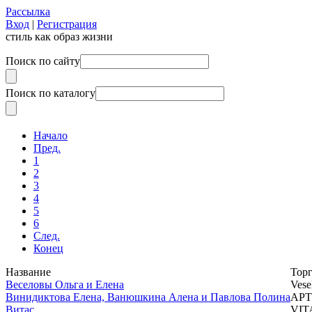
Рассылка
Вход
|
Регистрация
стиль как образ жизни
Поиск по сайту
Поиск по каталогу
Начало
Пред.
1
2
3
4
5
6
След.
Конец
Название
Торг
Веселовы Ольга и Елена
Vese
Винидиктова Елена, Ванюшкина Алена и Павлова Полина
АР
Витас
VIT