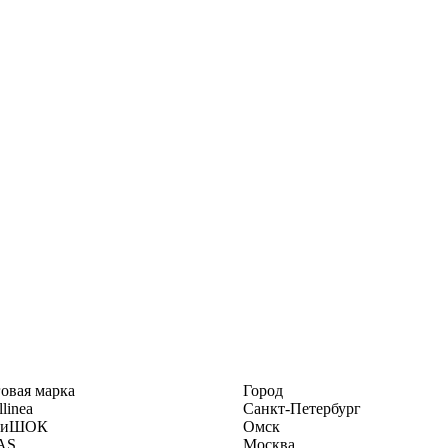
овая марка
Город
llinea
Санкт-Петербург
ТиШОК
Омск
AS
Москва