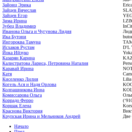
Зайонц Эрика
Eric
Зайцев Вячеслав
SLA
Зайцев Егор
YE
Зима Ирина
I.Z
Зубец Владимир
InCi
Иванова Ольга и Чугунова Лидия
Лид
Ика Бутони
buto
Ингороква Тамуна
TA
Исхаков Рустам
D'L 
Йока Ийзуко
Yoka
Казарян Карина
KA
Калистратова Лариса, Петровина Наталия
Pers
Каравай Ирина
NOT
Катя
Cam
Киселенко Лилия
Lili
Когель Ася и Надя Орлова
KO
Колпашникова Инна
KO
Комиссарова Ольга
Оль
Коррадо Ферро
(‘91
Коршак Елена
Kors
Краснова Виктория
Вик
Крупская Ирина и Мельников Андрей
Две
Начало
Пред.