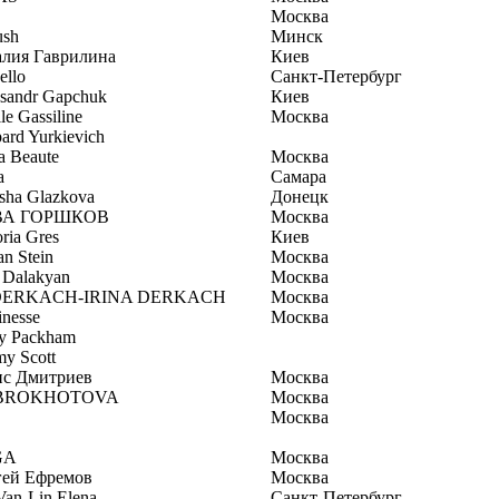
Москва
ush
Минск
алия Гаврилина
Киев
ello
Санкт-Петербург
sandr Gapchuk
Киев
le Gassiline
Москва
ard Yurkievich
a Beaute
Москва
a
Самара
sha Glazkova
Донецк
ВА ГОРШКОВ
Москва
oria Gres
Киев
an Stein
Москва
a Dalakyan
Москва
DERKACH-IRINA DERKACH
Москва
inesse
Москва
y Packham
my Scott
ис Дмитриев
Москва
BROKHOTOVA
Москва
Москва
GA
Москва
гей Ефремов
Москва
Van-Lin Elena
Санкт-Петербург