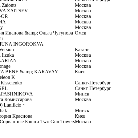
a Zaionts
Москва
VA ZAITSEV
Москва
GOR
Москва
IMA
Москва
ty
Москва
ия Иванова &amp; Ольга Чугунова
Омск
ni
MUNA INGOROKVA
Version
Казань
 Iizuka
Москва
ZARIAN
Москва
onage
Москва
A BENE &amp; KARAVAY
Киев
eleon K
a Kisselenko
Санкт-Петербург
GEL
Санкт-Петербург
LPASHNIKOVA
Минск
га Комиссарова
Москва
0) Lanificio ~
hak
Минск
тория Краснова
Киев
 Сорванные Башни Two Gun Towers
Москва