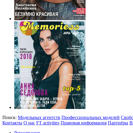
Поиск:
Модельных агентств
Профессиональных моделей
Своб
Контакты
О нас
FT activities
Правовая информация
Партнёры
В
Регистрация