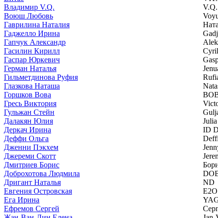
Владимир V.Q.
V.Q.
Воюш Любовь
Voy
Гаврилина Наталия
Нат
Гаджелло Ирина
Gadj
Гапчук Александр
Alek
Гасилин Кирилл
Cyril
Гаспар Юркевич
Gasp
Герман Наталья
Jenu
Гильметдинова Руфия
Rufi
Глазкова Наташа
Nata
Горшков Вова
ВО
Гресь Виктория
Vict
Гульжан Стейн
Gulj
Далакян Юлия
Juli
Деркач Ирина
ID 
Деффи Ольга
Deff
Дженни Пэкхем
Jenn
Джереми Скотт
Jere
Дмитриев Борис
Бор
Доброхотова Людмила
DO
Дригант Наталья
ND
Евгения Островская
E2O
Ега Ирина
YA
Ефремов Сергей
Сер
Жан-Ван-Лин Елена
Jan-